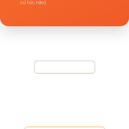
cứ lúc nào)
+84 286 270 6909
92A Nguyen Huu Canh St., Binh Thanh Dist., HCM
City, VN
(Hello World Saigon)